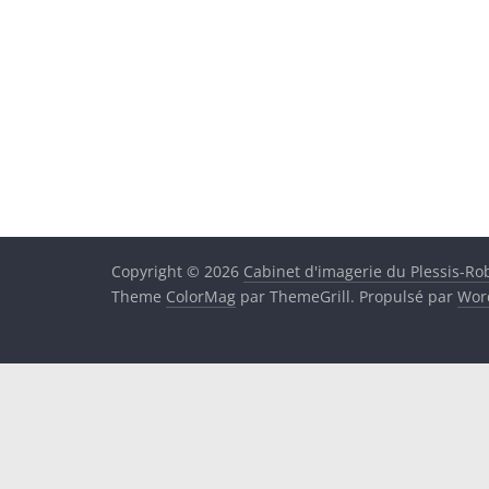
Copyright © 2026
Cabinet d'imagerie du Plessis-Ro
Theme
ColorMag
par ThemeGrill. Propulsé par
Wor